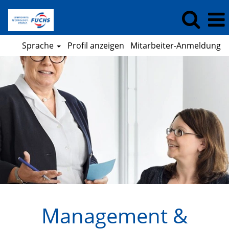
Sprache
Profil anzeigen
Mitarbeiter-Anmeldung
Management
&
Administration
(DE)
Management &