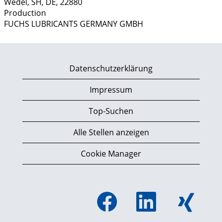
Wedel, SH, DE, 22880
Production
FUCHS LUBRICANTS GERMANY GMBH
Datenschutzerklärung
Impressum
Top-Suchen
Alle Stellen anzeigen
Cookie Manager
W
W
W
i
i
i
r
r
r
d
d
d