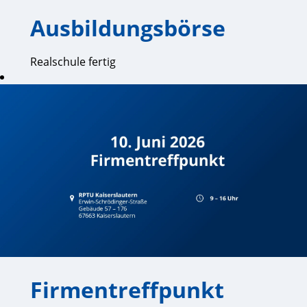
Ausbildungsbörse
Realschule fertig
und
jetzt? Komm
vorbei und
entdecke
unsere
Ausbildungsberufe
im Labor, in der
Produktion und
im Büro!
Wir freuen uns
auf Dich!
Firmentreffpunkt