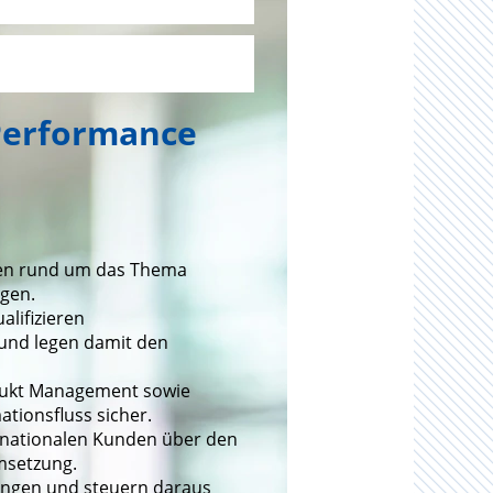
 Performance
gen rund um das Thema
gen.
lifizieren
und legen damit den
rodukt Management sowie
ationsfluss sicher.
ernationalen Kunden über den
msetzung.
ungen und steuern daraus