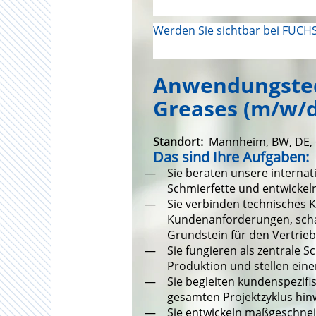
Werden Sie sichtbar bei FUCHS
Anwendungstech
Greases (m/w/d
Standort:
Mannheim, BW, DE,
Das sind Ihre Aufgaben:
Sie beraten unsere intern
Schmierfette und entwicke
Sie verbinden technisches K
Kundenanforderungen, scha
Grundstein für den Vertrieb
Sie fungieren als zentrale 
Produktion und stellen eine
Sie begleiten kundenspezifi
gesamten Projektzyklus hin
Sie entwickeln maßgeschne