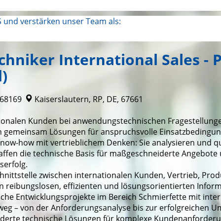
 und verstärken unser Team als:
niker International Sales -
)
 68169
Kaiserslautern, RP, DE, 67661
ationalen Kunden bei anwendungstechnischen Fragestellun
ln gemeinsam Lösungen für anspruchsvolle Einsatzbedingun
now-how mit vertrieblichem Denken: Sie analysieren und qua
ffen die technische Basis für maßgeschneiderte Angebote 
serfolg.
Schnittstelle zwischen internationalen Kunden, Vertrieb, P
n reibungslosen, effizienten und lösungsorientierten Inform
sche Entwicklungsprojekte im Bereich Schmierfette mit int
weg – von der Anforderungsanalyse bis zur erfolgreichen U
iderte technische Lösungen für komplexe Kundenanforder