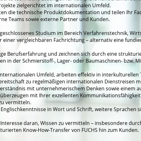
jekte zielgerichtet im internationalen Umfeld.
ten die technische Produktdokumentation und teilen Ihr Fa
erne Teams sowie externe Partner und Kunden.
abgeschlossenes Studium im Bereich Verfahrenstechnik, Wir
iner vergleichbaren Fachrichtung – alternativ eine fundier
ge Berufserfahrung und zeichnen sich durch eine strukturie
en in der Schmierstoff-, Lager- oder Baumaschinen- bzw. Mi
internationalen Umfeld, arbeiten effektiv in interkulturell
reitschaft zu regelmäßigen internationalen Dienstreisen mi
 Verständnis mit unternehmerischem Denken sowie einem a
berzeugen mit Ihrer exzellenten Kommunikationsfähigkeit
zu vermitteln.
Englischkenntnisse in Wort und Schrift, weitere Sprachen si
 Interesse daran, Wissen zu vermitteln – insbesondere dur
kturierten Know-How-Transfer von FUCHS hin zum Kunden.