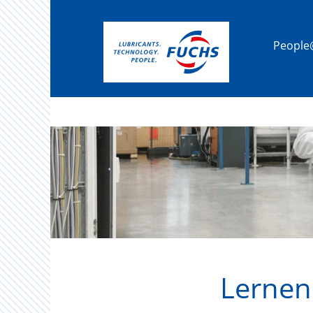
Schüler
&
Studenten
Peopl
Lernen