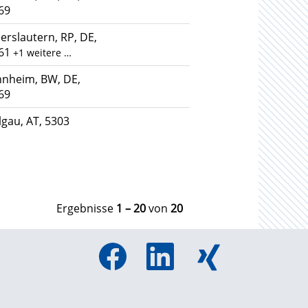
69
erslautern, RP, DE,
61
+1 weitere …
nheim, BW, DE,
69
lgau, AT, 5303
Ergebnisse
1 – 20
von
20
W
W
W
i
i
i
r
r
r
d
d
d
a
a
a
u
u
u